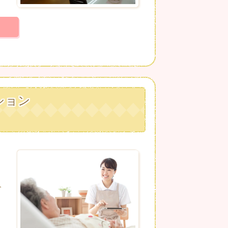
ション
介